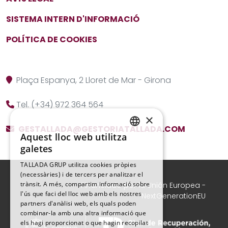
SISTEMA INTERN D'INFORMACIÓ
POLÍTICA DE COOKIES
Plaça Espanya, 2
Lloret de Mar
-
Girona
Tel.
(+34) 972 364 564
×
GESTALLADA@GESTORIATALLADA.COM
Aquest lloc web utilitza
SPANISH
galetes
CATALAN
TALLADA GRUP utilitza cookies pròpies
(necessàries) i de tercers per analitzar el
trànsit. A més, compartim informació sobre
Financiado por la Unión Europea -
l'ús que faci del lloc web amb els nostres
NextGenerationEU
partners d'anàlisi web, els quals poden
combinar-la amb una altra informació que
els hagi proporcionat o que hagin recopilat