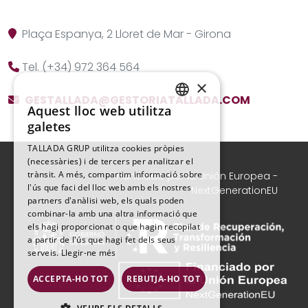
Plaça Espanya, 2
Lloret de Mar
-
Girona
Tel.
(+34) 972 364 564
×
GESTALLADA@GESTORIATALLADA.COM
Aquest lloc web utilitza
SPANISH
galetes
CATALAN
TALLADA GRUP utilitza cookies pròpies
(necessàries) i de tercers per analitzar el
trànsit. A més, compartim informació sobre
Financiado por la Unión Europea -
l'ús que faci del lloc web amb els nostres
NextGenerationEU
partners d'anàlisi web, els quals poden
combinar-la amb una altra informació que
els hagi proporcionat o que hagin recopilat
a partir de l'ús que hagi fet dels seus
serveis.
Llegir-ne més
ACCEPTA-HO TOT
REBUTJA-HO TOT