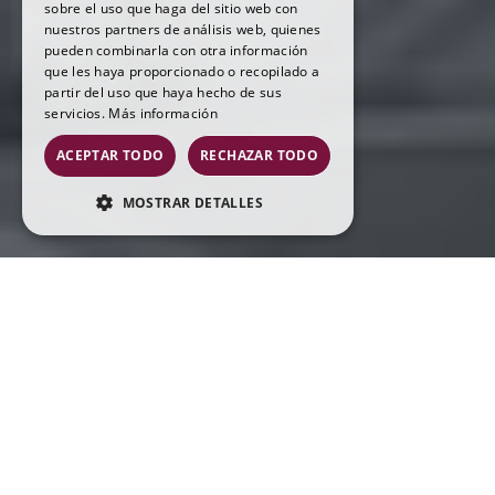
sobre el uso que haga del sitio web con
nuestros partners de análisis web, quienes
pueden combinarla con otra información
que les haya proporcionado o recopilado a
partir del uso que haya hecho de sus
servicios.
Más información
ACEPTAR TODO
RECHAZAR TODO
MOSTRAR DETALLES
COOKIES ESTRICTAMENTE
NECESARIAS
COOKIES DE RENDIMIENTO
Gestoria Tallada
Cookies estrictamente necesarias
50
Cookies de rendimiento
ANIVERSARIO
Las cookies estrictamente necesarias permiten
la funcionalidad principal del sitio web, como
el inicio de sesión de usuario y la gestión de